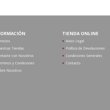
FORMACIÓN
TIENDA ONLINE
rvicios
Aviso Legal
estras Tiendas
Política de Devoluciones
ntacte con N
osotros
Condiciones Generales
rminos y Condiciones
Contacto
bre Nosotros