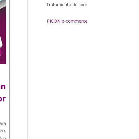
Tratamiento del aire
PICON e-commerce
en
or
ara
eo.
das