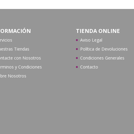
FORMACIÓN
TIENDA ONLINE
rvicios
Aviso Legal
estras Tiendas
Política de Devoluciones
ntacte con N
osotros
Condiciones Generales
rminos y Condiciones
Contacto
bre Nosotros