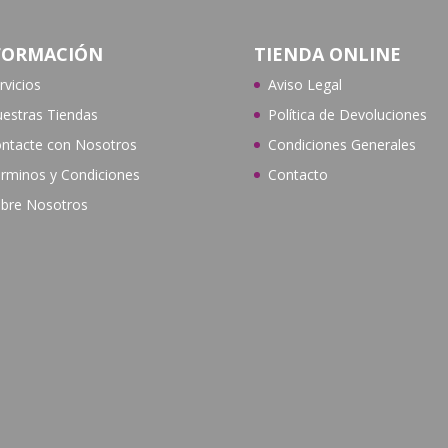
FORMACIÓN
TIENDA ONLINE
rvicios
Aviso Legal
estras Tiendas
Política de Devoluciones
ntacte con N
osotros
Condiciones Generales
rminos y Condiciones
Contacto
bre Nosotros