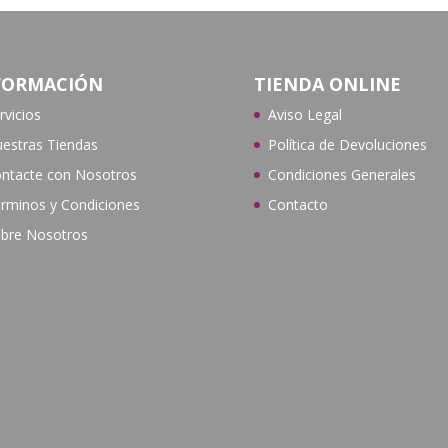
FORMACIÓN
TIENDA ONLINE
rvicios
Aviso Legal
estras Tiendas
Política de Devoluciones
ntacte con N
osotros
Condiciones Generales
rminos y Condiciones
Contacto
bre Nosotros